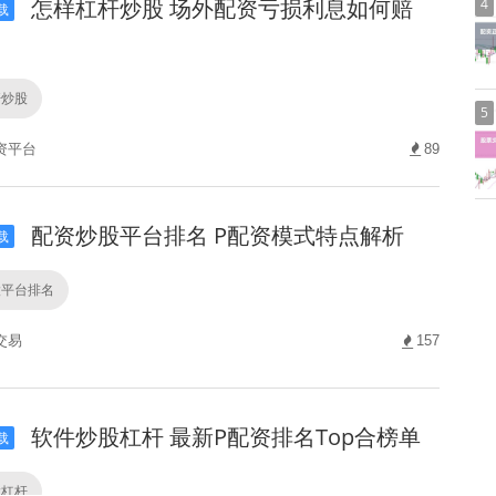
怎样杠杆炒股 场外配资亏损利息如何赔
4
载
杆炒股
5
资平台
89
配资炒股平台排名 P配资模式特点解析
载
股平台排名
交易
157
软件炒股杠杆 最新P配资排名Top合榜单
载
股杠杆