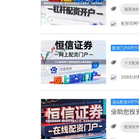
股票加
配资官网
配资门户APP下
十大配
10倍杠杆
鼎合配资APP下
业助您投
配资软